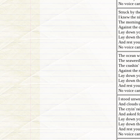
No voice ca
Struck by th
I knew the n
The morning 
Against the 
Lay down yo
Lay down th
And rest your
No voice ca
The ocean wi
The seaweed'
The crashin'
Against the 
Lay down yo
Lay down th
And rest your
No voice ca
I stood unwo
And clouds 
The cryin' ra
And asked fo
Lay down yo
Lay down th
And rest your
No voice ca