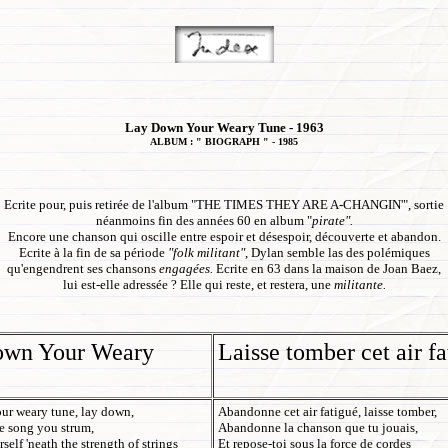
Lay Down Your Weary Tune - 1963
ALBUM : " BIOGRAPH " - 1985
Ecrite pour, puis retirée de l'album "THE TIMES THEY ARE A-CHANGIN'", sortie
néanmoins fin des années 60 en album "
pirate".
Encore une chanson qui oscille entre espoir et désespoir, découverte et abandon.
Ecrite à la fin de sa période
"folk militant"
, Dylan semble las des polémiques
qu'engendrent ses chansons
engagées.
Ecrite en 63 dans la maison de Joan Baez,
lui est-elle adressée ? Elle qui reste, et restera, une
militante.
own Your Weary
Laisse tomber cet air f
ur weary tune, lay down,
Abandonne cet air fatigué, laisse tomber,
e song you strum,
Abandonne la chanson que tu jouais,
self 'neath the strength of strings
Et repose-toi sous la force de cordes