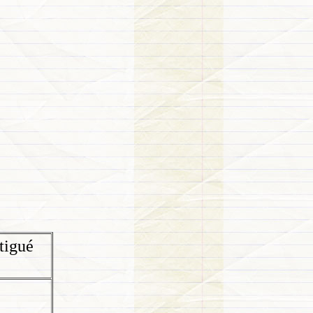
atigué