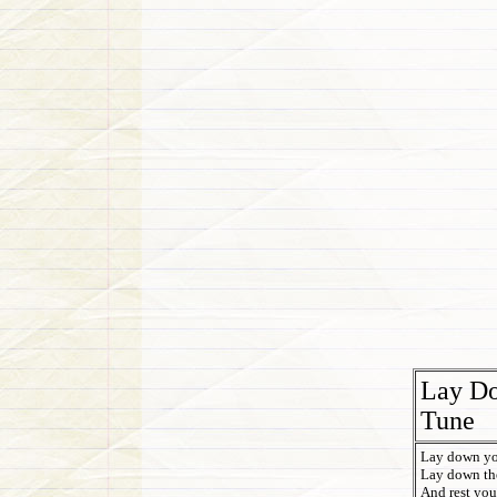
Lay D
Tune
Lay down yo
Lay down th
And rest your