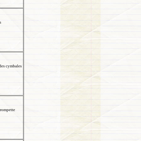
n
des cymbales
trompette