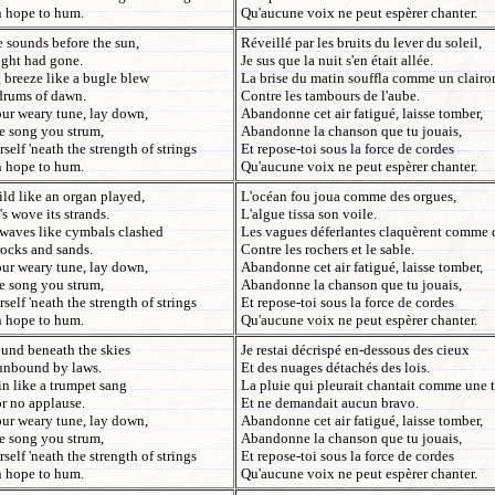
n hope to hum.
Qu'aucune voix ne peut espèrer chanter.
e sounds before the sun,
Réveillé par les bruits du lever du soleil,
ight had gone.
Je sus que la nuit s'en était allée.
breeze like a bugle blew
La brise du matin souffla comme un clairo
drums of dawn.
Contre les tambours de l'aube.
ur weary tune, lay down,
Abandonne cet air fatigué, laisse tomber,
e song you strum,
Abandonne la chanson que tu jouais,
self 'neath the strength of strings
Et repose-toi sous la force de cordes
n hope to hum.
Qu'aucune voix ne peut espèrer chanter.
ld like an organ played,
L'océan fou joua comme des orgues,
s wove its strands.
L'algue tissa son voile.
 waves like cymbals clashed
Les vagues déferlantes claquèrent comme 
rocks and sands.
Contre les rochers et le sable.
ur weary tune, lay down,
Abandonne cet air fatigué, laisse tomber,
e song you strum,
Abandonne la chanson que tu jouais,
self 'neath the strength of strings
Et repose-toi sous la force de cordes
n hope to hum.
Qu'aucune voix ne peut espèrer chanter.
und beneath the skies
Je restai décrispé en-dessous des cieux
unbound by laws.
Et des nuages détachés des lois.
in like a trumpet sang
La pluie qui pleurait chantait comme une 
r no applause.
Et ne demandait aucun bravo.
ur weary tune, lay down,
Abandonne cet air fatigué, laisse tomber,
e song you strum,
Abandonne la chanson que tu jouais,
self 'neath the strength of strings
Et repose-toi sous la force de cordes
n hope to hum.
Qu'aucune voix ne peut espèrer chanter.