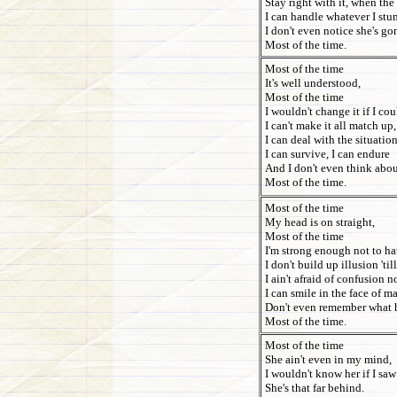
Stay right with it, when th
I can handle whatever I st
I don't even notice she's go
Most of the time.
Most of the time
It's well understood,
Most of the time
I wouldn't change it if I cou
I can't make it all match up
I can deal with the situatio
I can survive, I can endure
And I don't even think abou
Most of the time.
Most of the time
My head is on straight,
Most of the time
I'm strong enough not to ha
I don't build up illusion 'ti
I ain't afraid of confusion 
I can smile in the face of m
Don't even remember what he
Most of the time.
Most of the time
She ain't even in my mind,
I wouldn't know her if I saw
She's that far behind.