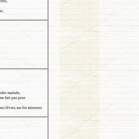
ente,
ie,
endre malade,
me fait pas peur
es lèvres sur les miennes