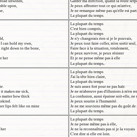
e road unwinds,
Garder ma direction, quand la route serp
umble upon,
Je peux affronter tout ce qui m'arrive,
ne,
Je ne remarque même pas qu'elle est part
La plupart du temps.
La plupart du temps
C'est bien compris,
La plupart du temps
ld,
Je n'y changerais rien si je le pouvais,
, I can hold my own,
Je peux tout faire coller, m'en sortir seul,
n right down to the bone,
Faire face à la situation, totalement,
Je peux survivre, je peux résister
t her
Et je ne pense même pas à elle
.
La plupart du temps
La plupart du temps
J'ai la tête bien claire,
La plupart du temps
te.
Je suis assez fort pour ne pas haïr.
ll it makes me sick,
Je ne m'abreuve pas d'illusions à m'en r
no matter how thick
La confusion, aussi épaisse soit-elle, ne 
ankind.
Je peux sourire à l'humanité.
r lips felt like on mine
Je ne me souviens même pas du goût de s
La plupart du temps.
La plupart du temps
Je ne pense même pas à elle,
 her
Je ne la reconnaîtrais pas si je la voyais
C'est dire si elle est loin.