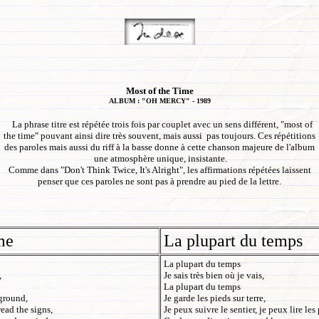
Most of the Time
ALBUM : "OH MERCY" - 1989
La phrase titre est répétée trois fois par couplet avec un sens différent, "most of
the time" pouvant ainsi dire très souvent, mais aussi pas toujours. Ces répétitions
des paroles mais aussi du riff à la basse donne à cette chanson majeure de l'album
une atmosphère unique, insistante.
Comme dans "Don't Think Twice, It's Alright", les affirmations répétées laissent
penser que ces paroles ne sont pas à prendre au pied de la lettre.
me
La plupart du temps
La plupart du temps
,
Je sais très bien où je vais,
La plupart du temps
 ground,
Je garde les pieds sur terre,
read the signs,
Je peux suivre le sentier, je peux lire le